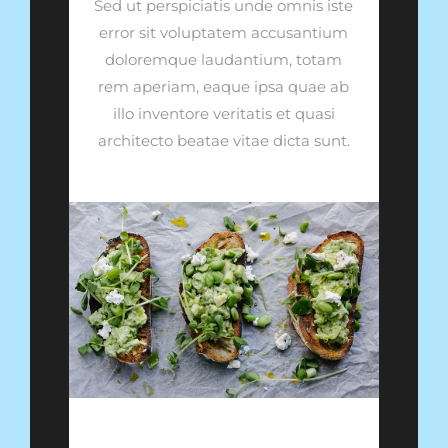
Sed ut perspiciatis unde omnis iste
error sit voluptatem accusantium
doloremque laudantium, totam
rem aperiam, eaque ipsa quae ab
illo inventore veritatis et quasi
architecto beatae vitae dicta sunt.