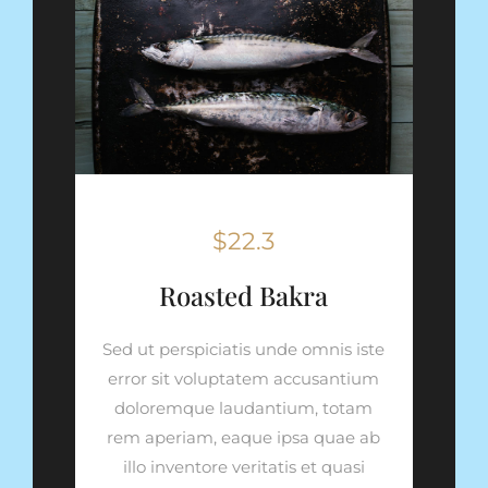
$22.3
Roasted Bakra
Sed ut perspiciatis unde omnis iste
error sit voluptatem accusantium
doloremque laudantium, totam
rem aperiam, eaque ipsa quae ab
illo inventore veritatis et quasi