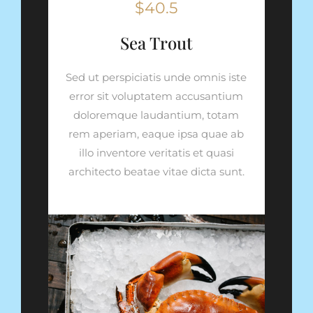
$40.5
Sea Trout
Sed ut perspiciatis unde omnis iste
error sit voluptatem accusantium
doloremque laudantium, totam
rem aperiam, eaque ipsa quae ab
illo inventore veritatis et quasi
architecto beatae vitae dicta sunt.