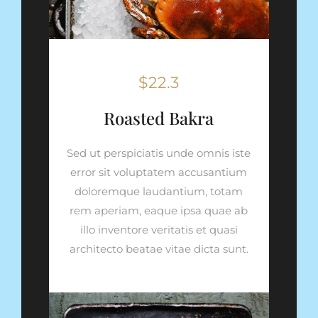
$22.3
Roasted Bakra
Sed ut perspiciatis unde omnis iste
error sit voluptatem accusantium
doloremque laudantium, totam
rem aperiam, eaque ipsa quae ab
illo inventore veritatis et quasi
architecto beatae vitae dicta sunt.