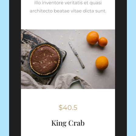
illo inventore veritatis et quasi
architecto beatae vitae dicta sunt.
$40.5
King Crab