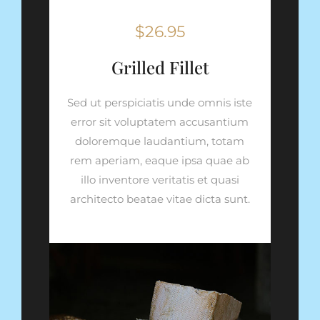
$26.95
Grilled Fillet
Sed ut perspiciatis unde omnis iste
error sit voluptatem accusantium
doloremque laudantium, totam
rem aperiam, eaque ipsa quae ab
illo inventore veritatis et quasi
architecto beatae vitae dicta sunt.