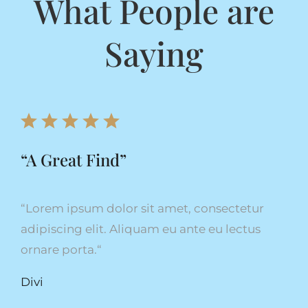
What People are
Saying
“A Great Find”
“
Lorem ipsum dolor sit amet, consectetur
adipiscing elit. Aliquam eu ante eu lectus
ornare porta.
“
Divi