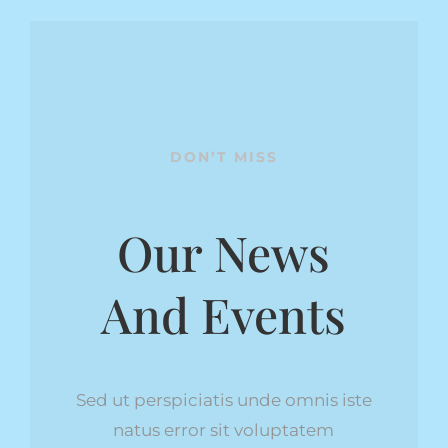
DON’T MISS
Our News
And Events
Sed ut perspiciatis unde omnis iste
natus error sit voluptatem