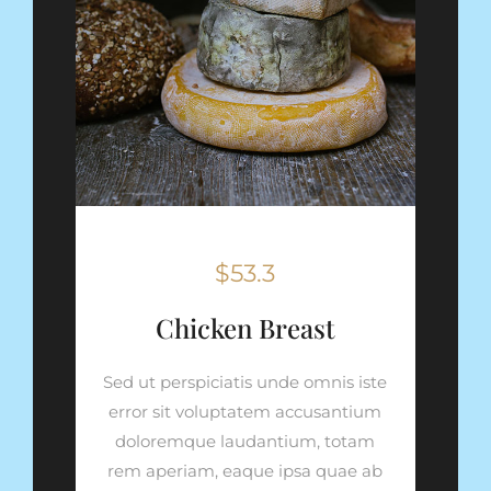
$53.3
Chicken Breast
Sed ut perspiciatis unde omnis iste
error sit voluptatem accusantium
doloremque laudantium, totam
rem aperiam, eaque ipsa quae ab